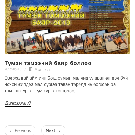
Түмэн тэмээний баяр боллоо
2019-03-16
Мэдээлэл
,
Өвөрхангай аймгийн Богд сумын малчид улиран өнгөрч буй
нохой жилдээ мал сүргээ таван төрөлд нь өсгөсөн ба
тэмээн сүргээ түм хүргэн өсгөлөө.
Дэлгэрэнгүй
← Previous
Next →