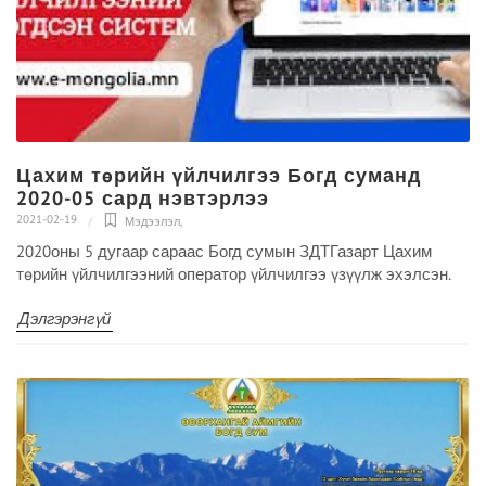
Цахим төрийн үйлчилгээ Богд суманд
2020-05 сард нэвтэрлээ
2021-02-19
Мэдээлэл
,
2020оны 5 дугаар сараас Богд сумын ЗДТГазарт Цахим
төрийн үйлчилгээний оператор үйлчилгээ үзүүлж эхэлсэн.
Дэлгэрэнгүй