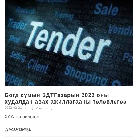
Богд сумын ЗДТГазарын 2022 оны
худалдан авах ажиллагааны төлөвлөгөө
2022-02-21
Мэдээлэл
,
ХАА төлөвлөгөө
Дэлгэрэнгүй