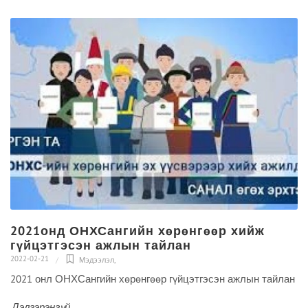
2021онд ОНХСангийн хөрөнгөөр хийж
гүйцэтгэсэн ажлын тайлан
2022-02-21
Мэдээлэл
,
2021 онл ОНХСангийн хөрөнгөөр гүйцэтгэсэн ажлын тайлан
Дэлгэрэнгүй