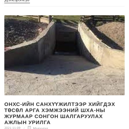
ОНХС-ИЙН САНХҮҮЖИЛТЭЭР ХИЙГДЭХ
ТӨСӨЛ АРГА ХЭМЖЭЭНИЙ ШХА-НЫ
ЖУРМААР СОНГОН ШАЛГАРУУЛАХ
АЖЛЫН УРИЛГА
2021-11-09
Мэдээлэл
,