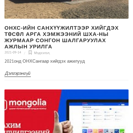
ОНХС-ИЙН САНХҮҮЖИЛТЭЭР ХИЙГДЭХ
ТӨСӨЛ АРГА ХЭМЖЭЭНИЙ ШХА-НЫ
ЖУРМААР СОНГОН ШАЛГАРУУЛАХ
АЖЛЫН УРИЛГА
2021-09-14
Мэдээлэл
,
2021онд ОНХСангаар хийгдэх ажилууд
Дэлгэрэнгүй