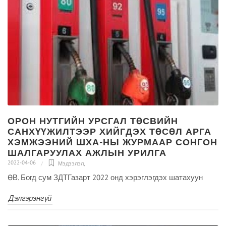
ОРОН НУТГИЙН УРСГАЛ ТӨСВИЙН
САНХҮҮЖИЛТЭЭР ХИЙГДЭХ ТӨСӨЛ АРГА
ХЭМЖЭЭНИЙ ШХА-НЫ ЖУРМААР СОНГОН
ШАЛГАРУУЛАХ АЖЛЫН УРИЛГА
2022-04-06
Мэдээлэл
,
ӨВ. Богд сум ЗДТГазарт 2022 онд хэрэглэгдэх шатахуун
Дэлгэрэнгүй