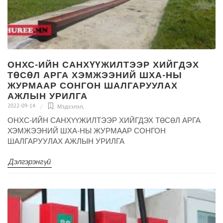
ОНХС-ИЙН САНХҮҮЖИЛТЭЭР ХИЙГДЭХ
ТӨСӨЛ АРГА ХЭМЖЭЭНИЙ ШХА-НЫ
ЖУРМААР СОНГОН ШАЛГАРУУЛАХ
АЖЛЫН УРИЛГА
2022-09-14
Мэдээлэл
,
ОНХС-ИЙН САНХҮҮЖИЛТЭЭР ХИЙГДЭХ ТӨСӨЛ АРГА
ХЭМЖЭЭНИЙ ШХА-НЫ ЖУРМААР СОНГОН
ШАЛГАРУУЛАХ АЖЛЫН УРИЛГА
Дэлгэрэнгүй