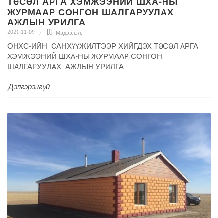
ТӨСӨЛ АРГА ХЭМЖЭЭНИЙ ШХА-НЫ
ЖУРМААР СОНГОН ШАЛГАРУУЛАХ
АЖЛЫН УРИЛГА
2021-11-09
Мэдээлэл
,
ОНХС-ИЙН САНХҮҮЖИЛТЭЭР ХИЙГДЭХ ТӨСӨЛ АРГА
ХЭМЖЭЭНИЙ ШХА-НЫ ЖУРМААР СОНГОН
ШАЛГАРУУЛАХ АЖЛЫН УРИЛГА
Дэлгэрэнгүй